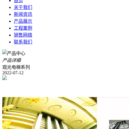
首页
关于我们
新闻资讯
产品展示
工程案例
销售网络
联系我们
产品详细
观光电梯系列
2022-07-12