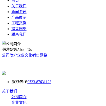
首页
关于我们
新闻资讯
产品展示
工程案例
销售网络
联系我们
销售网络
About Us
公司简介
企业文化
销售网络
服务热线
0523-87631123
关于我们
公司简介
企业文化