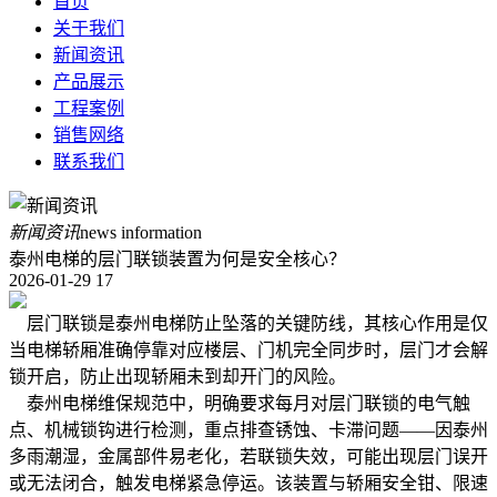
首页
关于我们
新闻资讯
产品展示
工程案例
销售网络
联系我们
新闻资讯
news information
泰州电梯的层门联锁装置为何是安全核心？
2026-01-29
17
层门联锁是泰州电梯防止坠落的关键防线，其核心作用是仅
当电梯轿厢准确停靠对应楼层、门机完全同步时，层门才会解
锁开启，防止出现轿厢未到却开门的风险。
泰州电梯维保规范中，明确要求每月对层门联锁的电气触
点、机械锁钩进行检测，重点排查锈蚀、卡滞问题——因泰州
多雨潮湿，金属部件易老化，若联锁失效，可能出现层门误开
或无法闭合，触发电梯紧急停运。该装置与轿厢安全钳、限速